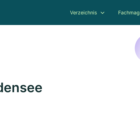
Verzeichnis
Fachmag
odensee