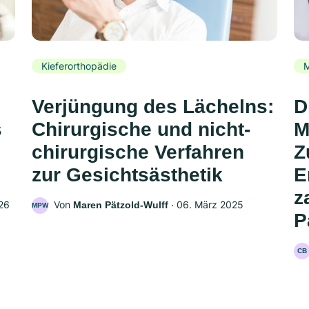
Kieferorthopädie
Verjüngung des Lächelns:
D
s
Chirurgische und nicht-
M
chirurgische Verfahren
Z
zur Gesichtsästhetik
E
z
26
Von
‧
06. März 2025
Maren Pätzold-Wulff
MPW
P
CB