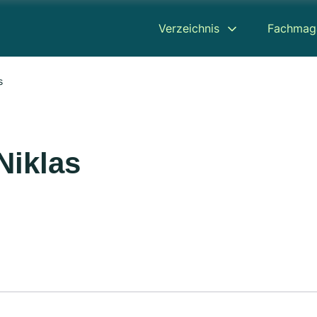
Verzeichnis
Fachmag
s
Niklas