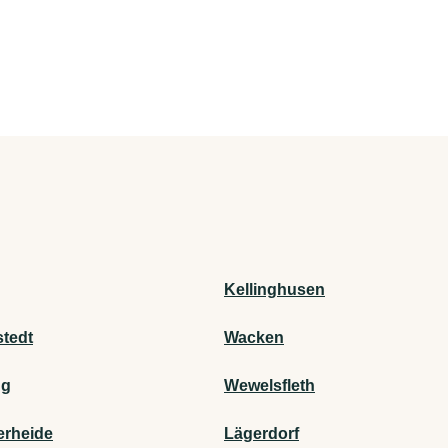
Kellinghusen
stedt
Wacken
ng
Wewelsfleth
rheide
Lägerdorf