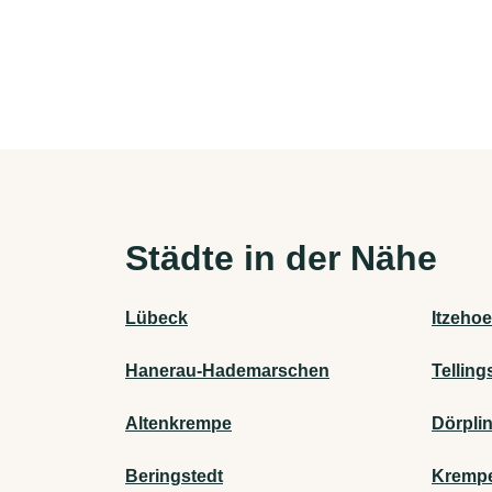
Städte in der Nähe
Lübeck
Itzehoe
Hanerau-Hademarschen
Telling
Altenkrempe
Dörpli
Beringstedt
Krempe