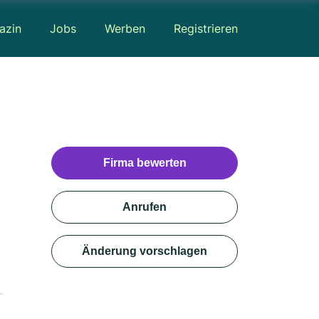
azin
Jobs
Werben
Registrieren
Firma bewerten
Anrufen
Änderung vorschlagen