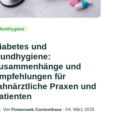
Mundhygiene
iabetes und
undhygiene:
usammenhänge und
mpfehlungen für
ahnärztliche Praxen und
atienten
Von
‧
04. März 2025
Firmenweb Contentbase