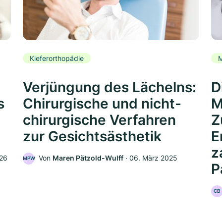
Kieferorthopädie
Verjüngung des Lächelns:
D
s
Chirurgische und nicht-
M
chirurgische Verfahren
Z
zur Gesichtsästhetik
E
z
026
Von
Maren Pätzold-Wulff
‧
06. März 2025
MPW
P
CB