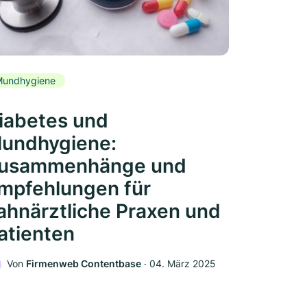
Mundhygiene
iabetes und
undhygiene:
usammenhänge und
mpfehlungen für
ahnärztliche Praxen und
atienten
Von
Firmenweb Contentbase
‧
04. März 2025