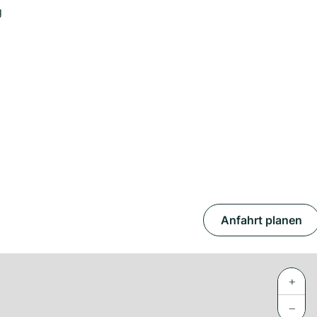
g
Anfahrt planen
+
−