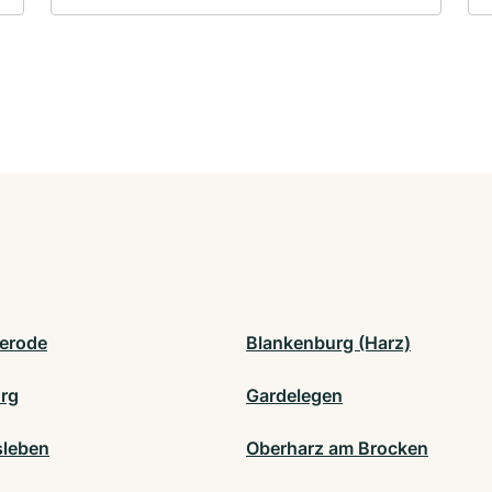
erode
Blankenburg (Harz)
urg
Gardelegen
leben
Oberharz am Brocken