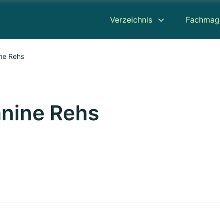
Verzeichnis
Fachmag
ine Rehs
anine Rehs