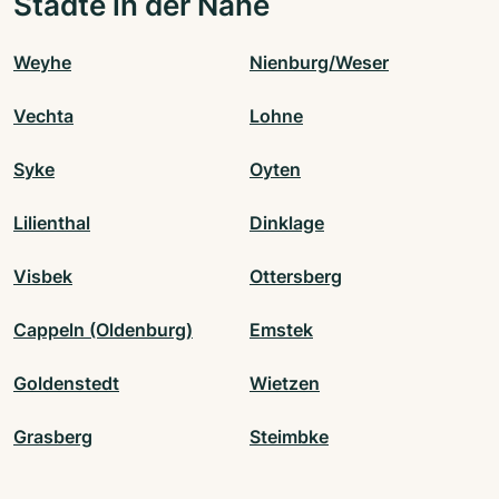
Städte in der Nähe
Weyhe
Nienburg/Weser
Vechta
Lohne
Syke
Oyten
Lilienthal
Dinklage
Visbek
Ottersberg
Cappeln (Oldenburg)
Emstek
Goldenstedt
Wietzen
Grasberg
Steimbke