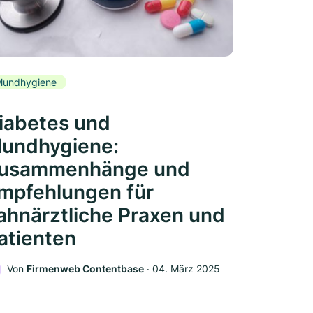
Mundhygiene
iabetes und
undhygiene:
usammenhänge und
mpfehlungen für
ahnärztliche Praxen und
atienten
Von
Firmenweb Contentbase
‧
04. März 2025