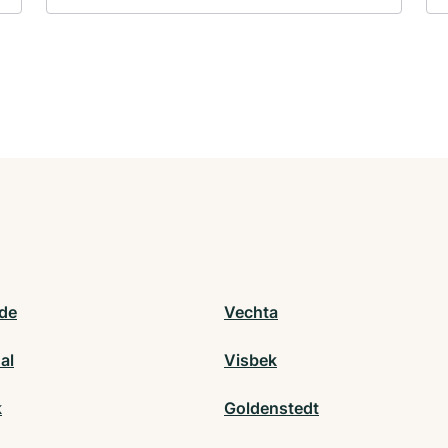
de
Vechta
hal
Visbek
k
Goldenstedt