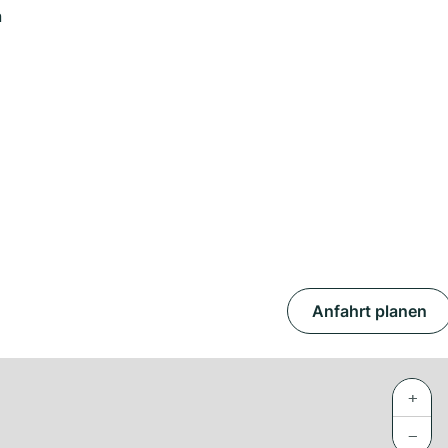
n
Anfahrt planen
+
−