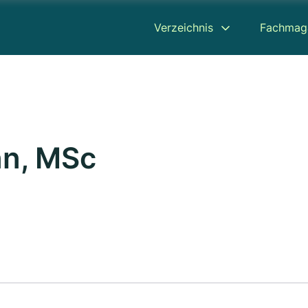
Verzeichnis
Fachmag
nn, MSc