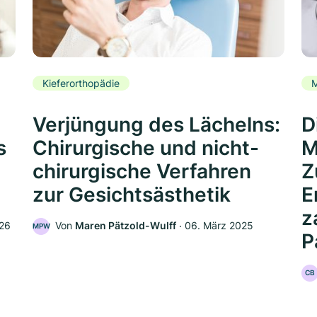
Kieferorthopädie
Verjüngung des Lächelns:
D
s
Chirurgische und nicht-
M
chirurgische Verfahren
Z
zur Gesichtsästhetik
E
z
026
Von
Maren Pätzold-Wulff
‧
06. März 2025
MPW
P
CB