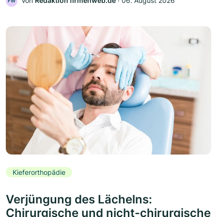
Von
Redaktion firmenweb.de
‧
06. August 2026
FW
Kieferorthopädie
Verjüngung des Lächelns:
Chirurgische und nicht-chirurgische