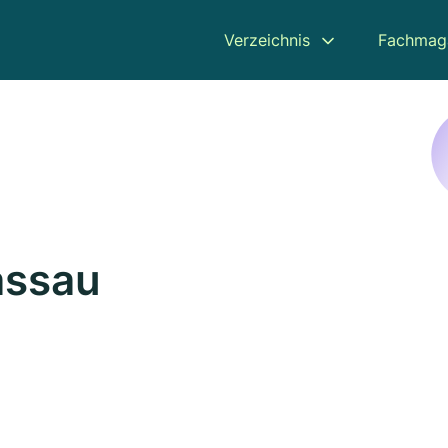
Verzeichnis
Fachmag
assau