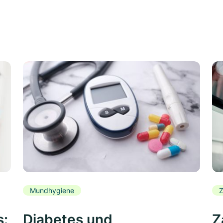
Mundhygiene
Z
s:
Diabetes und
Z