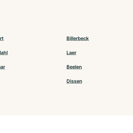
rt
Billerbeck
ahl
Laer
ar
Beelen
Dissen