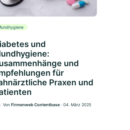
Mundhygiene
iabetes und
undhygiene:
usammenhänge und
mpfehlungen für
ahnärztliche Praxen und
atienten
Von
Firmenweb Contentbase
‧
04. März 2025