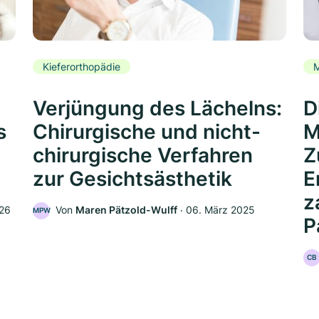
Kieferorthopädie
Verjüngung des Lächelns:
D
s
Chirurgische und nicht-
M
chirurgische Verfahren
Z
zur Gesichtsästhetik
E
z
026
Von
Maren Pätzold-Wulff
‧
06. März 2025
MPW
P
CB