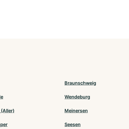
Braunschweig
de
Wendeburg
(Aller)
Meinersen
per
Seesen