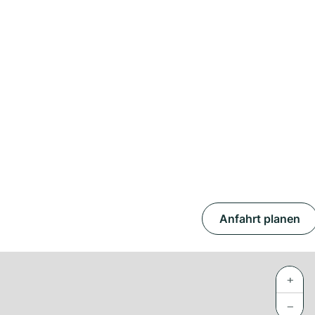
Anfahrt planen
+
−