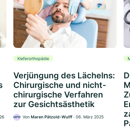
Kieferorthopädie
Verjüngung des Lächelns:
D
s
Chirurgische und nicht-
M
chirurgische Verfahren
Z
zur Gesichtsästhetik
E
z
026
Von
Maren Pätzold-Wulff
‧
06. März 2025
MPW
P