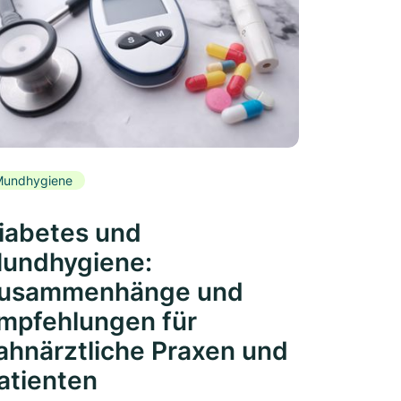
Mundhygiene
iabetes und
undhygiene:
usammenhänge und
mpfehlungen für
ahnärztliche Praxen und
atienten