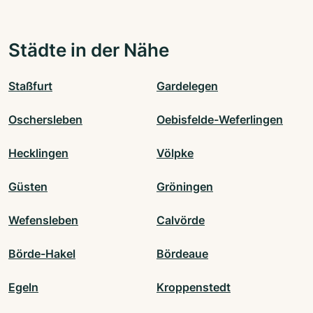
Städte in der Nähe
Staßfurt
Gardelegen
Oschersleben
Oebisfelde-Weferlingen
Hecklingen
Völpke
Güsten
Gröningen
Wefensleben
Calvörde
Börde-Hakel
Bördeaue
Egeln
Kroppenstedt