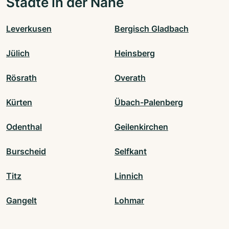
Städte in der Nähe
Leverkusen
Bergisch Gladbach
Jülich
Heinsberg
Rösrath
Overath
Kürten
Übach-Palenberg
Odenthal
Geilenkirchen
Burscheid
Selfkant
Titz
Linnich
Gangelt
Lohmar