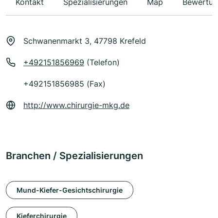
Kontakt
Spezialisierungen
Map
Bewertun
Schwanenmarkt 3, 47798 Krefeld
+492151856969
(Telefon)
+492151856985 (Fax)
http://www.chirurgie-mkg.de
Branchen / Spezialisierungen
Mund-Kiefer-Gesichtschirurgie
Kieferchirurgie