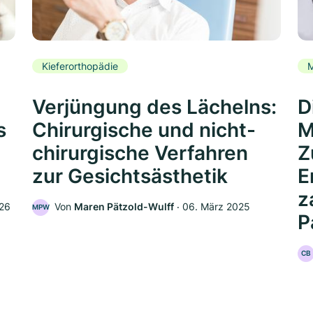
Kieferorthopädie
Verjüngung des Lächelns:
D
s
Chirurgische und nicht-
M
chirurgische Verfahren
Z
zur Gesichtsästhetik
E
z
026
Von
Maren Pätzold-Wulff
‧
06. März 2025
MPW
P
CB