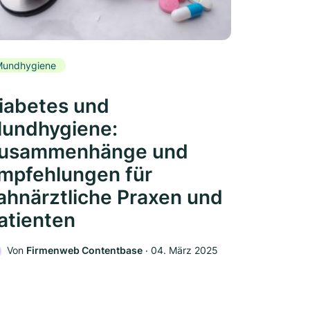
Mundhygiene
iabetes und
undhygiene:
usammenhänge und
mpfehlungen für
ahnärztliche Praxen und
atienten
Von
Firmenweb Contentbase
‧
04. März 2025