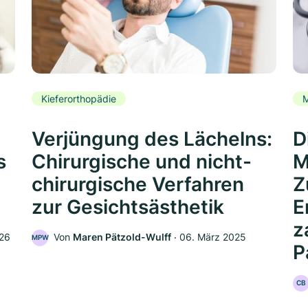
Kieferorthopädie
Verjüngung des Lächelns:
D
s
Chirurgische und nicht-
M
chirurgische Verfahren
Z
zur Gesichtsästhetik
E
z
026
Von
Maren Pätzold-Wulff
‧
06. März 2025
MPW
P
CB