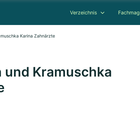
Verzeichnis
Fachmag
ramuschka Karina Zahnärzte
an und Kramuschka
e