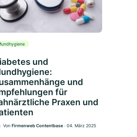
Mundhygiene
iabetes und
undhygiene:
usammenhänge und
mpfehlungen für
ahnärztliche Praxen und
atienten
Von
Firmenweb Contentbase
‧
04. März 2025