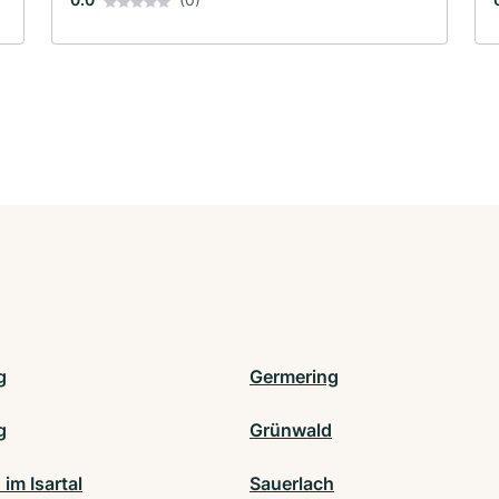
g
Germering
g
Grünwald
 im Isartal
Sauerlach