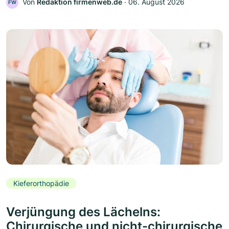
Von
Redaktion firmenweb.de
‧
06. August 2026
FW
Kieferorthopädie
Verjüngung des Lächelns:
Chirurgische und nicht-chirurgische