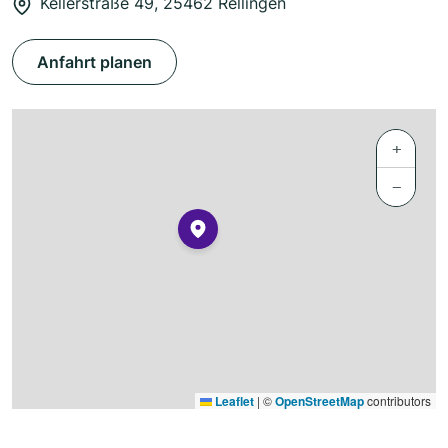
Kellerstraße 49, 25462 Rellingen
Anfahrt planen
+
−
Leaflet
|
©
OpenStreetMap
contributors