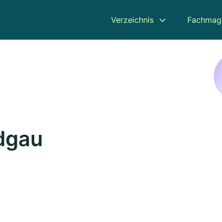
Verzeichnis
Fachmag
dgau