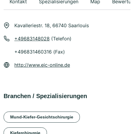
Kontakt
Spezialisierungen
Map
Bewertun
Kavalleriestr. 18, 66740 Saarlouis
+49683148028
(Telefon)
+496831460316 (Fax)
http://www.eic-online.de
Branchen / Spezialisierungen
Mund-Kiefer-Gesichtschirurgie
Kieferchirurgie