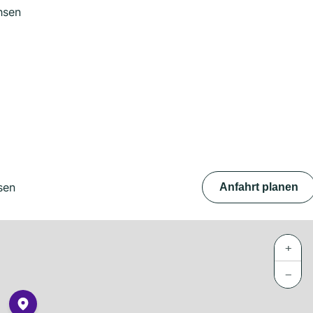
hsen
sen
Anfahrt planen
+
−