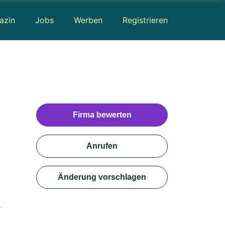
azin
Jobs
Werben
Registrieren
Firma bewerten
Anrufen
Änderung vorschlagen