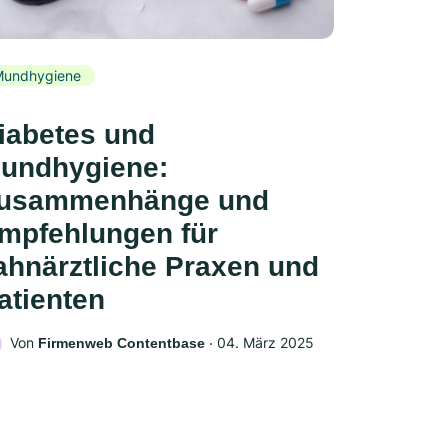
Mundhygiene
iabetes und
undhygiene:
usammenhänge und
mpfehlungen für
ahnärztliche Praxen und
atienten
Von
‧
04. März 2025
Firmenweb Contentbase