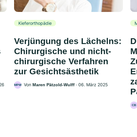
Kieferorthopädie
Verjüngung des Lächelns:
D
s
Chirurgische und nicht-
M
chirurgische Verfahren
Z
zur Gesichtsästhetik
E
z
26
Von
‧
06. März 2025
Maren Pätzold-Wulff
MPW
P
CB