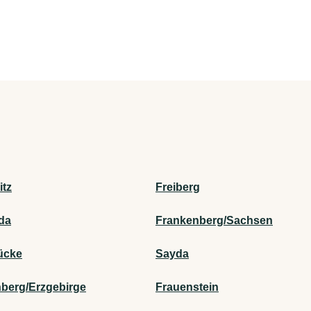
tz
Freiberg
ida
Frankenberg/Sachsen
ücke
Sayda
nberg/Erzgebirge
Frauenstein