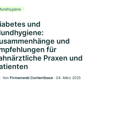
Mundhygiene
iabetes und
undhygiene:
usammenhänge und
mpfehlungen für
ahnärztliche Praxen und
atienten
Von
Firmenweb Contentbase
‧
04. März 2025