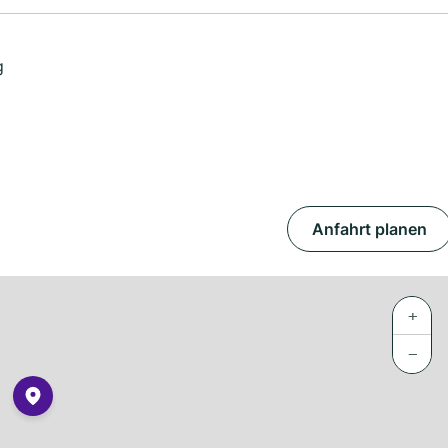
g
Anfahrt planen
+
−