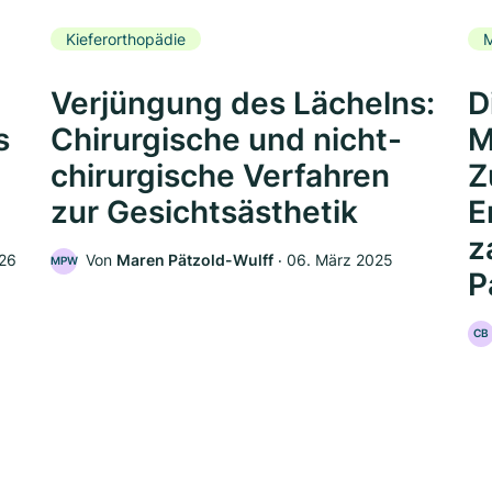
Kieferorthopädie
Verjüngung des Lächelns:
D
s
Chirurgische und nicht-
M
chirurgische Verfahren
Z
zur Gesichtsästhetik
E
z
026
Von
Maren Pätzold-Wulff
‧
06. März 2025
MPW
P
CB