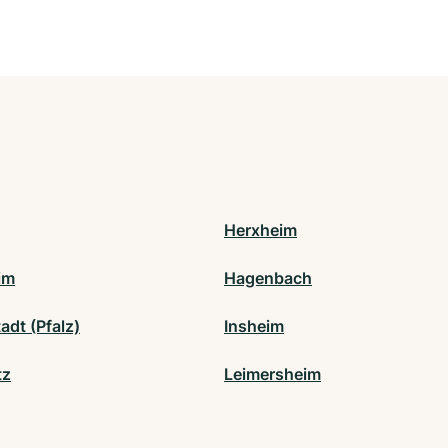
Herxheim
im
Hagenbach
adt (Pfalz)
Insheim
tz
Leimersheim