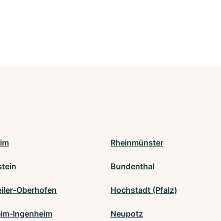
im
Rheinmünster
tein
Bundenthal
eiler-Oberhofen
Hochstadt (Pfalz)
heim-Ingenheim
Neupotz