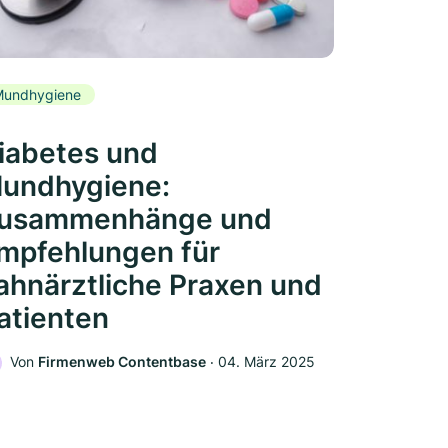
Mundhygiene
iabetes und
undhygiene:
usammenhänge und
mpfehlungen für
ahnärztliche Praxen und
atienten
Von
Firmenweb Contentbase
‧
04. März 2025