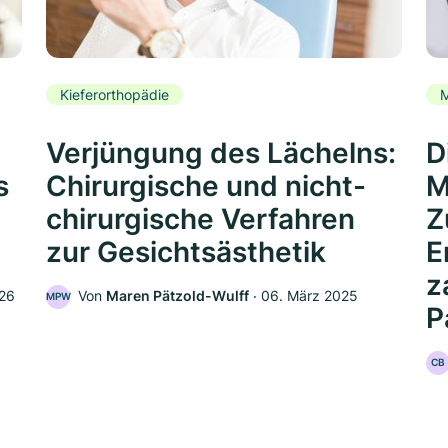
Kieferorthopädie
Verjüngung des Lächelns:
D
s
Chirurgische und nicht-
M
chirurgische Verfahren
Z
zur Gesichtsästhetik
E
z
026
Von
Maren Pätzold-Wulff
‧
06. März 2025
MPW
P
CB