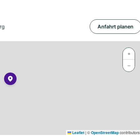
rg
Anfahrt planen
+
−
Leaflet
|
©
OpenStreetMap
contributors