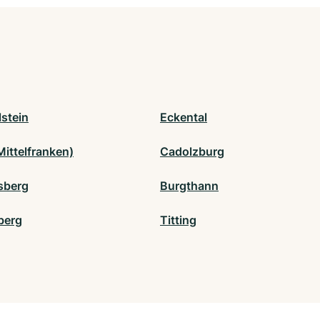
stein
Eckental
Mittelfranken)
Cadolzburg
sberg
Burgthann
berg
Titting