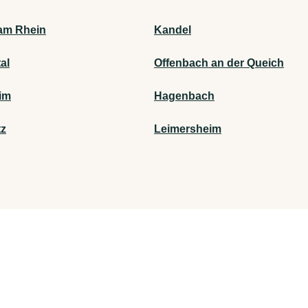
am Rhein
Kandel
al
Offenbach an der Queich
im
Hagenbach
z
Leimersheim