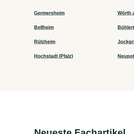
Germersheim
Wörth 
Bellheim
Bühlert
Rülzheim
Jockgr
Hochstadt (Pfalz)
Neupot
Neueste Fachartikel