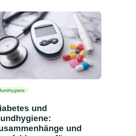
Mundhygiene
iabetes und
undhygiene:
usammenhänge und