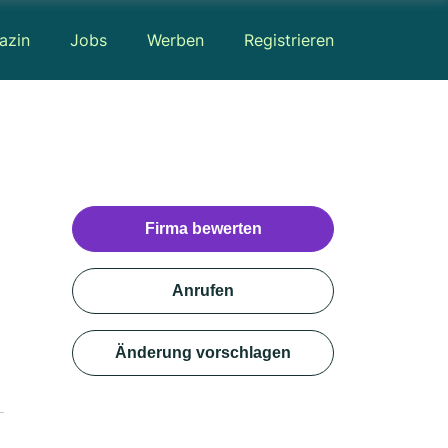
azin
Jobs
Werben
Registrieren
Firma bewerten
Anrufen
Änderung vorschlagen