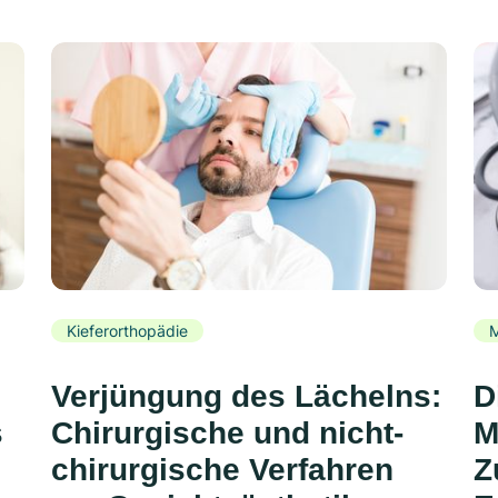
Kieferorthopädie
Verjüngung des Lächelns:
D
s
Chirurgische und nicht-
M
chirurgische Verfahren
Z