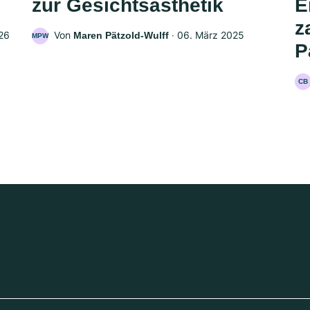
zur Gesichtsästhetik
E
z
26
Von
‧
06. März 2025
Maren Pätzold-Wulff
MPW
P
CB