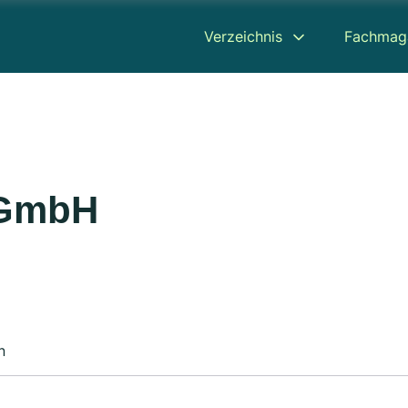
Verzeichnis
Fachmag
 GmbH
n