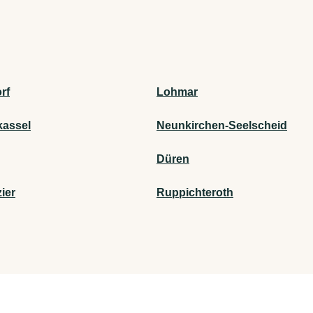
rf
Lohmar
kassel
Neunkirchen-Seelscheid
Düren
ier
Ruppichteroth