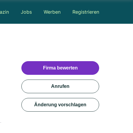
azin
Jobs
Werben
Registrieren
Firma bewerten
Anrufen
Änderung vorschlagen