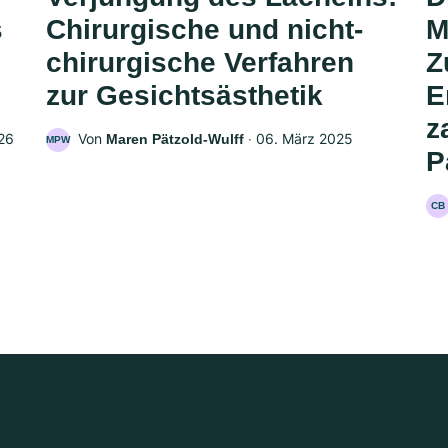
s
Chirurgische und nicht-
M
chirurgische Verfahren
Z
zur Gesichtsästhetik
E
z
26
Von
‧
06. März 2025
Maren Pätzold-Wulff
MPW
P
CB