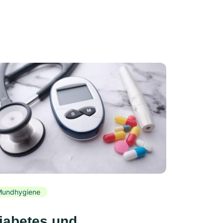
Mundhygiene
iabetes und