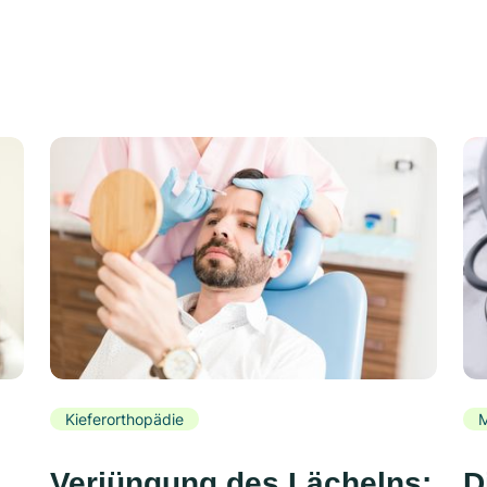
Kieferorthopädie
Verjüngung des Lächelns:
D