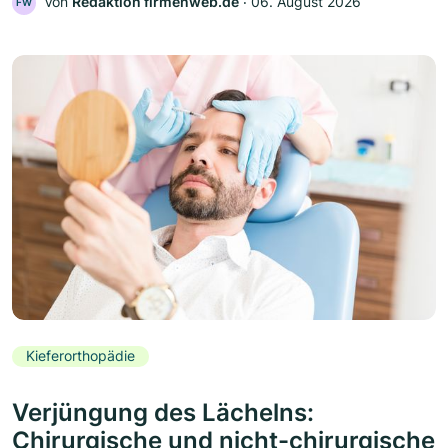
Von
Redaktion firmenweb.de
‧
06. August 2026
FW
Kieferorthopädie
Verjüngung des Lächelns:
Chirurgische und nicht-chirurgische