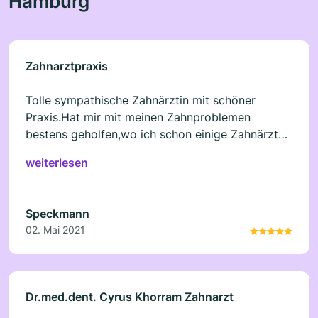
Hamburg
Zahnarztpraxis
Tolle sympathische Zahnärztin mit schöner
Praxis.Hat mir mit meinen Zahnproblemen
bestens geholfen,wo ich schon einige Zahnärzte
ausprobiert habe.Hier bleibe ich.Sowohl die
weiterlesen
Behandlung als auch die professionelle
Zahnreinigung waren super!
Speckmann
02. Mai 2021
Dr.med.dent. Cyrus Khorram Zahnarzt