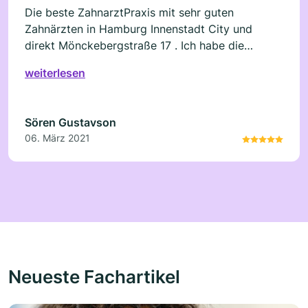
Die beste ZahnarztPraxis mit sehr guten
Zahnärzten in Hamburg Innenstadt City und
direkt Mönckebergstraße 17 . Ich habe die
Ästhetische Zahnmedizin genossen auch wenn es
weiterlesen
nicht günstig war. Veneers und Bleaching
Hamburg speziell . Danke
Sören Gustavson
06. März 2021
Neueste Fachartikel