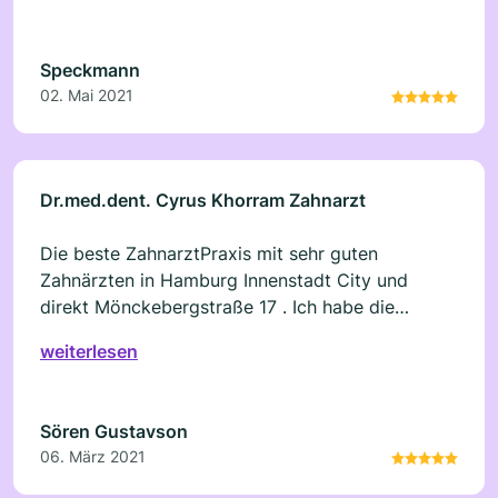
Zahnreinigung waren super!
Speckmann
02. Mai 2021
Dr.med.dent. Cyrus Khorram Zahnarzt
Die beste ZahnarztPraxis mit sehr guten
Zahnärzten in Hamburg Innenstadt City und
direkt Mönckebergstraße 17 . Ich habe die
Ästhetische Zahnmedizin genossen auch wenn es
weiterlesen
nicht günstig war. Veneers und Bleaching
Hamburg speziell . Danke
Sören Gustavson
06. März 2021