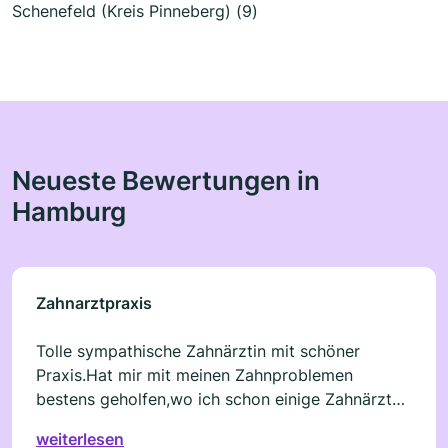
Schenefeld (Kreis Pinneberg) (9)
Neueste Bewertungen in
Hamburg
Zahnarztpraxis
Tolle sympathische Zahnärztin mit schöner
Praxis.Hat mir mit meinen Zahnproblemen
bestens geholfen,wo ich schon einige Zahnärzte
ausprobiert habe.Hier bleibe ich.Sowohl die
weiterlesen
Behandlung als auch die professionelle