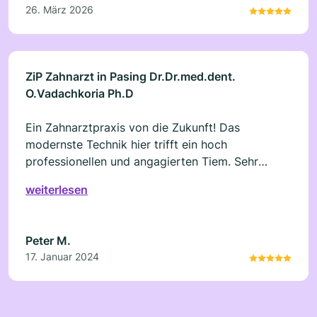
26. März 2026
kompetentes Team. Ich komme gerne wieder und
kann die Praxis definitiv weiterempfehlen!
ZiP Zahnarzt in Pasing Dr.Dr.med.dent.
O.Vadachkoria Ph.D
Ein Zahnarztpraxis von die Zukunft! Das
modernste Technik hier trifft ein hoch
professionellen und angagierten Tiem. Sehr
sorgfältig wird jeder Wunsch die Patienten
weiterlesen
entgegen genommen und für die beste Lösung
entschieden. Ich kann echt nur empfehlen.
Peter M.
17. Januar 2024