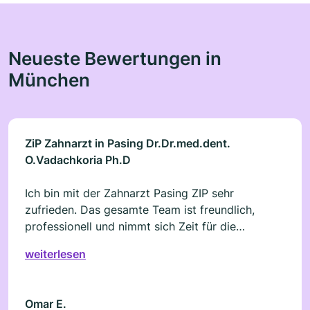
Neueste Bewertungen in
München
ZiP Zahnarzt in Pasing Dr.Dr.med.dent.
O.Vadachkoria Ph.D
Ich bin mit der Zahnarzt Pasing ZIP sehr
zufrieden. Das gesamte Team ist freundlich,
professionell und nimmt sich Zeit für die
Patienten. Die Behandlung wurde ruhig und
weiterlesen
verständlich erklärt, sodass man sich gut
aufgehoben fühlt. Auch die Organisation und
Terminvergabe laufen reibungslos. Moderne
Omar E.
Praxis, angenehme Atmosphäre und ein sehr