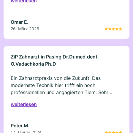
weiterlesen
verständlich erklärt, sodass man sich gut
aufgehoben fühlt. Auch die Organisation und
Terminvergabe laufen reibungslos. Moderne
Omar E.
Praxis, angenehme Atmosphäre und ein sehr
26. März 2026
kompetentes Team. Ich komme gerne wieder und
kann die Praxis definitiv weiterempfehlen!
ZiP Zahnarzt in Pasing Dr.Dr.med.dent.
O.Vadachkoria Ph.D
Ein Zahnarztpraxis von die Zukunft! Das
modernste Technik hier trifft ein hoch
professionellen und angagierten Tiem. Sehr
sorgfältig wird jeder Wunsch die Patienten
weiterlesen
entgegen genommen und für die beste Lösung
entschieden. Ich kann echt nur empfehlen.
Peter M.
17. Januar 2024