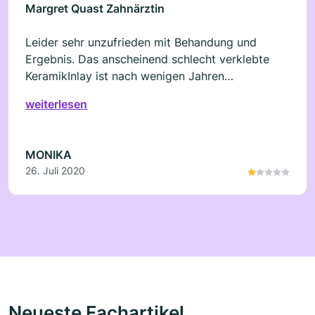
Margret Quast Zahnärztin
Leider sehr unzufrieden mit Behandung und
Ergebnis. Das anscheinend schlecht verklebte
KeramikInlay ist nach wenigen Jahren
herausgefallen da der Zahn im Zwischenraum
weiterlesen
zwischen inlay und Zahn von Karies befallen ist
und das ganze muss nun wieder aufwendig
repariert werden :( ist teuer und so schade um
MONIKA
den zahn
26. Juli 2020
Neueste Fachartikel